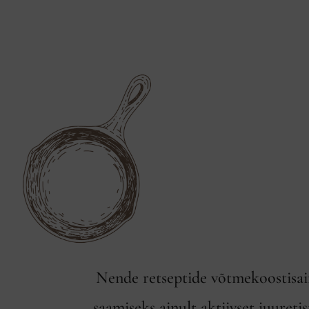
Nende retseptide võtmekoostisai
saamiseks ainult aktiivset juuret