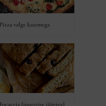
Pizza valge kastmega
Focaccia (juuretise jäägiga)