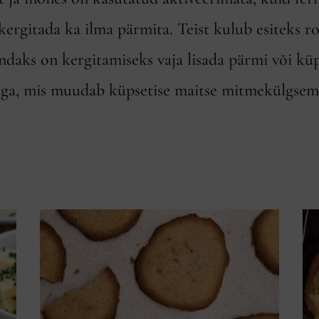
kergitada ka ilma pärmita. Teist kulub esiteks r
ndaks on kergitamiseks vaja lisada pärmi või kü
nega, mis muudab küpsetise maitse mitmekülgsem