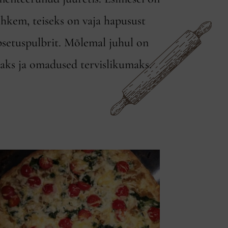
ohkem, teiseks on vaja hapusust
psetuspulbrit. Mõlemal juhul on
aks ja omadused tervislikumaks.