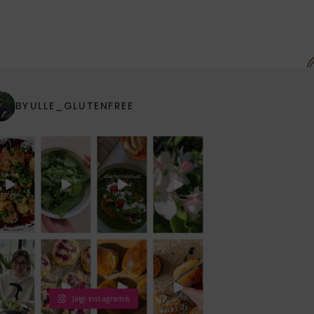
BYULLE_GLUTENFREE
Jälgi instagramis