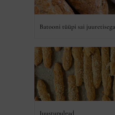
Batooni tüüpi sai juuretiseg
Juustupulgad