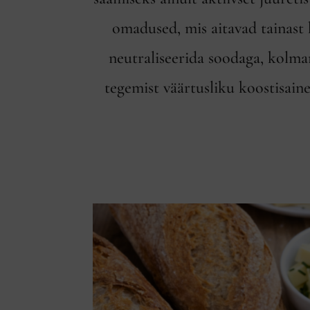
omadused, mis aitavad tainast 
neutraliseerida soodaga, kolma
tegemist väärtusliku koostisai