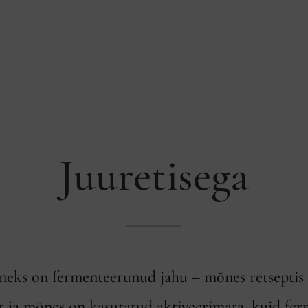
Juuretisega
neks on fermenteerunud jahu – mõnes retseptis
ist ja mõnes on kasutatud aktiveerimata, kuid fe