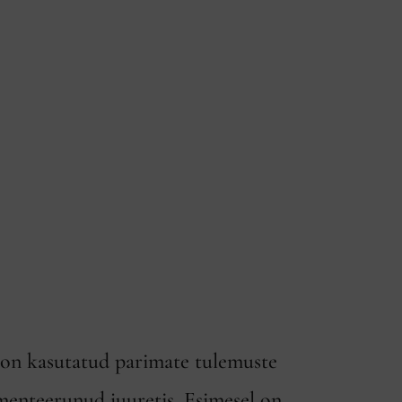
 on kasutatud parimate tulemuste
rmenteerunud juuretis. Esimesel on