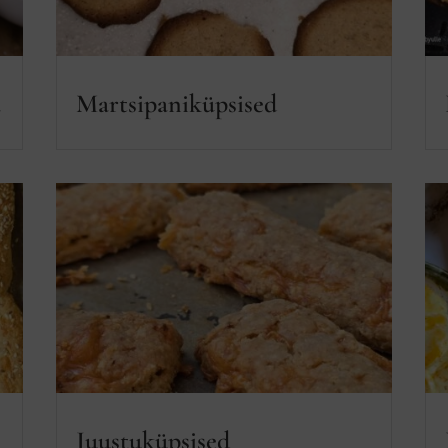
a
Martsipaniküpsised
Juustuküpsised