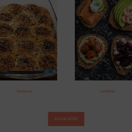
Soolane
Leib/sai
KUVA KÕIK