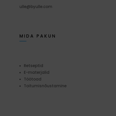
ulle@byulle.com
MIDA PAKUN
Retseptid
E-materjalid
Töötoad
Toitumisnõustamine