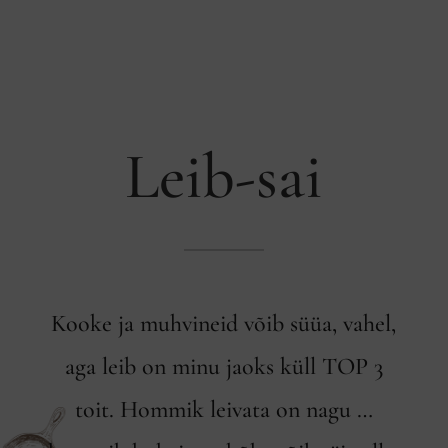
Leib-sai
Kooke ja muhvineid võib süüa, vahel,
aga leib on minu jaoks küll TOP 3
toit. Hommik leivata on nagu …