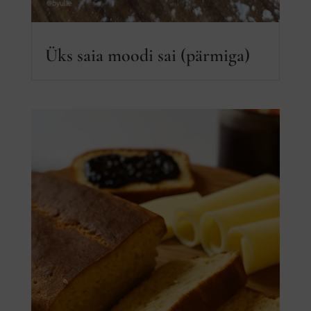
Üks saia moodi sai (pärmiga)