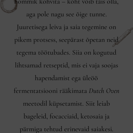
hommik kohvita – kõht võib täis olla,
aga pole nagu see õige tunne.
Juuretisega leiva ja saia tegemine on
pikem protsess, seepärast õpetan neid
tegema töötubades. Siia on kogutud
lihtsamad retseptid, mis ei vaja soojas
hapendamist ega üleöö
fermentatsiooni rääkimata
Dutch Oven
meetodil küpsetamist. Siit leiab
bageleid, focacciaid, ketosaia ja
pärmiga tehtud erinevaid saiakesi.