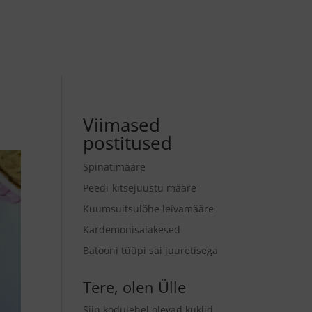
Viimased
postitused
Spinatimääre
Peedi-kitsejuustu määre
Kuumsuitsulõhe leivamääre
Kardemonisaiakesed
Batooni tüüpi sai juuretisega
Tere, olen Ülle
Siin kodulehel olevad kuklid,