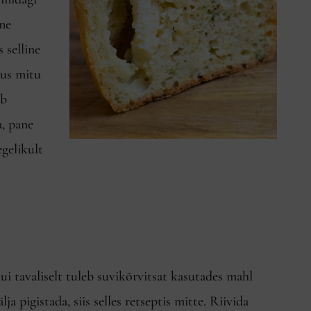
ne
 selline
kus mitu
ab
a, pane
egelikult
ui tavaliselt tuleb suvikõrvitsat kasutades mahl
älja pigistada, siis selles retseptis mitte. Riivida