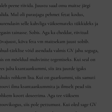
uleb peene riivida. Juustu saad oma maitse järgi
alida. Mul oli parasjagu pehmet fetat kodus,
urendasin selle kahvliga väiksemateks tükkideks ja
egasin tainasse. Sobis. Aga ka cheddar, riivitud
õvajuust, kõva feta vm maitsekam juust sobib.
ahud-tärklise võid asendada valmis GV jahu seguga,
is on mõeldud muhvinite tegemiseks. Kui seal on
ees juba ksantaankummi, siis ära juurde igaks
uhuks rohkem lisa. Kui on guarkummi, siis samuti
roovi ilma ksantaankummita ja ilmselt pead siis
ohkem koort doseerima. Aga tee väiksem
roovikogus, siis pole pettumust. Kui oled sage GV