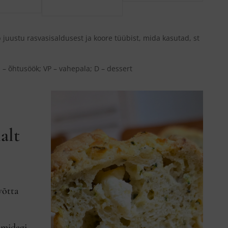
 juustu rasvasisaldusest ja koore tüübist, mida kasutad, st
– õhtusöök; VP – vahepala; D – dessert
alt
võtta
 midagi