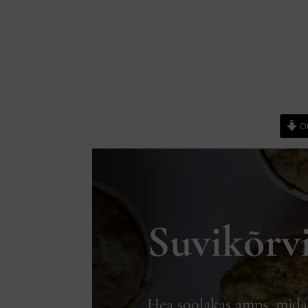
Ot
Suvikõrv
Hea soolakas amps, mida 