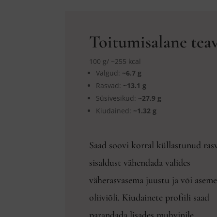
Toitumisalane tea
100 g/ ~255 kcal
Valgud:
~6.7 g
Rasvad:
~13.1 g
Süsivesikud:
~27.9 g
Kiudained:
~1.32 g
Saad soovi korral küllastunud ras
sisaldust vähendada valides
väherasvasema juustu ja või aseme
oliiviõli. Kiudainete profiili saad
parandada lisades muhvinile