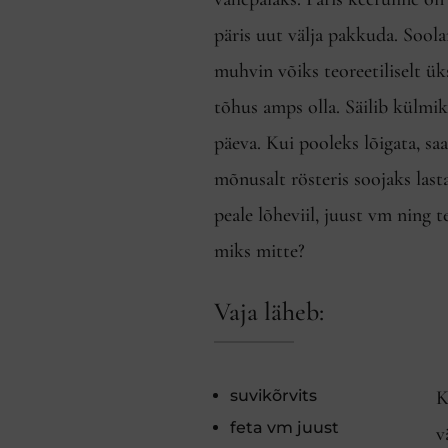
päris uut välja pakkuda. Soola
muhvin võiks teoreetiliselt üks
tõhus amps olla. Säilib külmi
päeva. Kui pooleks lõigata, sa
mõnusalt rösteris soojaks last
peale lõheviil, juust vm ning t
miks mitte?
Vaja läheb:
suvikõrvits
K
feta vm juust
v