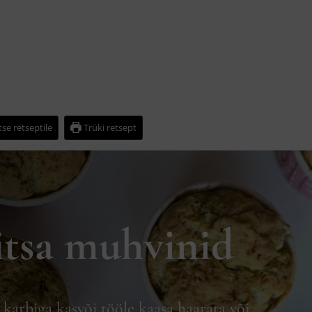
se retseptile
Trüki retsept
itsa muhvinid
karbiga kasvõi tööle kaasa haarata või