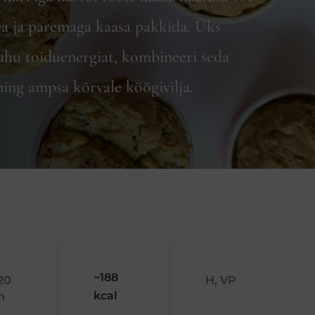
a ja paremaga kaasa pakkida. Üks
ahu toiduenergiat, kombineeri seda
ing ampsa kõrvale köögivilja.
~188
 20
H, VP
kcal
n