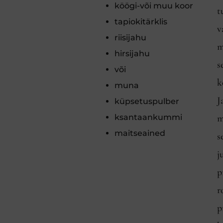
köögi-või muu koor
t
tapiokitärklis
v
riisijahu
m
hirsijahu
s
või
k
muna
J
küpsetuspulber
ksantaankummi
m
maitseained
s
j
p
r
p