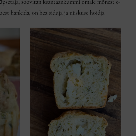
üpsetaja, soovitan ksantaankummi omale mõnest e-
oest hankida, on hea siduja ja niiskuse hoidja.