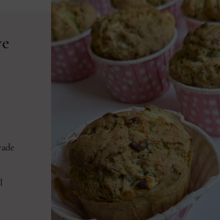
ve
vade
l