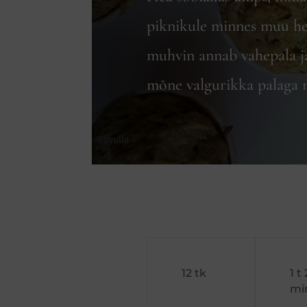
piknikule minnes muu he
muhvin annab vahepala j
mõne valgurikka palaga n
12 tk
1 t
mi