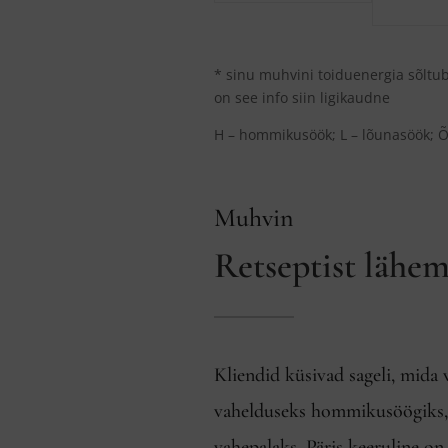
* sinu muhvini toiduenergia sõltub
on see info siin ligikaudne
H – hommikusöök; L – lõunasöök; Õ 
Muhvin
Retseptist lähem
Kliendid küsivad sageli, mida 
vahelduseks hommikusöögiks,
vahepalaks. Päris keeruline on