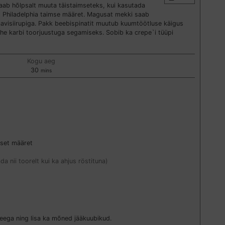
saab hõlpsalt muuta täistaimseteks, kui kasutada
t Philadelphia taimse määret. Magusat mekki saab
avisiirupiga. Pakk beebispinatit muutub kuumtöötluse käigus
he karbi toorjuustuga segamiseks. Sobib ka crepe`i tüüpi
Kogu aeg
minutes
30
mins
mset määret
ada nii toorelt kui ka ahjus röstituna)
eega ning lisa ka mõned jääkuubikud.