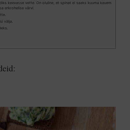
diks keevasse vette. On oluline, et spinat ei saaks kuuma kauem
sa erkrohelise värvi.
tte.
i välja.
deks.
deid: