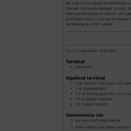
Nii selle kui ka teised leivamäärded 
taimset toorjuustu laadset toodet, n
mee asemel lisada ka vahtra- või aga
peotäieks ning on just paras kogus ü
pannkoogi ja omleti vahele.
Course:
Appetizer, Side Dish
Tarvikud
saumikser
Vajalikud tarvikud
1
pk
tavalist toorjuustu või tai
1
pk
beebispinatit
1-2
tk
küüslauguküünt
(võib lis
1
tl
õunasiidri äädikat
1/2
tl
dijoni sinepit
Valmistamise viis
Aja vesi kastruliga keema.
Pane valmis suur kauss külma v