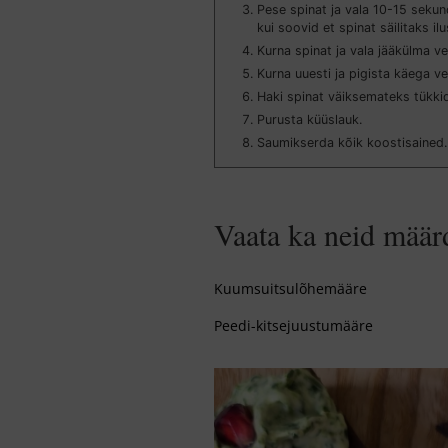
Pese spinat ja vala 10-15 sekun
kui soovid et spinat säilitaks ilu
Kurna spinat ja vala jääkülma ve
Kurna uuesti ja pigista käega ves
Haki spinat väiksemateks tükki
Purusta küüslauk.
Saumikserda kõik koostisained.
Vaata ka neid määr
Kuumsuitsulõhemääre
Peedi-kitsejuustumääre