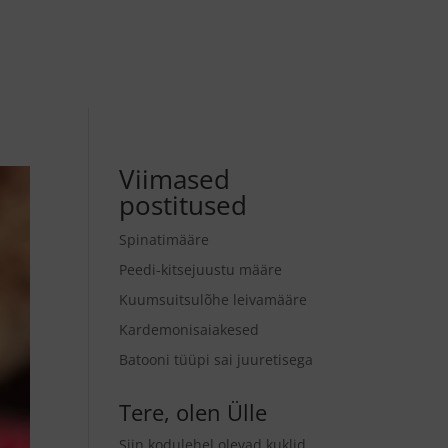
Viimased
postitused
Spinatimääre
Peedi-kitsejuustu määre
Kuumsuitsulõhe leivamääre
Kardemonisaiakesed
Batooni tüüpi sai juuretisega
Tere, olen Ülle
Siin kodulehel olevad kuklid,