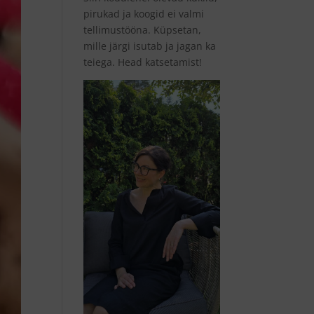
pirukad ja koogid ei valmi
tellimustööna. Küpsetan,
mille järgi isutab ja jagan ka
teiega. Head katsetamist!