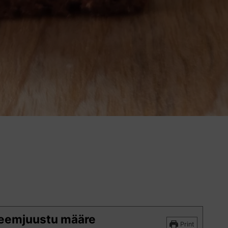
kreemjuustu määre
Print