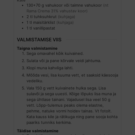
130+70
g
vahukoor või taimne vahukoor
(nt
Rama Crema 31% vahustav koor)
2
tl
tuhksuhkrut
(kuhjaga)
1
tl
maisitärklist
(kuhjaga)
1
tl
vanillipastat
VALMISTAMISE VIIS
Taigna valmistamine
Sega omavahel kõik kuivained.
Sulata või ja pane kõrvale veidi jahtuma.
Klopi muna kahvliga lahti.
Mõõda vesi, lisa kuuma vett, et saaksid käesooja
vedeliku.
Vala 150 g vett kuivainete hulka sega. Lisa
sulavõi ja sega uuesti. Kõige lõpuks lisa muna ja
sega ühtlase tainani. Vajadusel lisa veel 50 g
vett. Lõpp-tulemus peaks olema elastne,
pehme, natuke vormi hoidev tainas. Vt fotolt.
Kata kauss kile ja rätikuga ning pane sooja kohta
paariks tunniks kerkima.
Täidise valmistamine