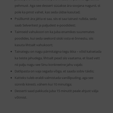
pehmust. Aga see dessert süüakse ära soojana nagunii, st
pole ka pmst vahet, kas seda üldse kasutad;
Psülliumit ära jätta ei saa, siis ei saa tainast rullida, seda
saab Selveritest ja paljudest e-poodidest;
Taimseid vahukoori on ka juba enamikes suuremates
poodides, kui seda seekord siiski osta ei õnnestu, siis
kasuta lihtsalt vahukoort;
Tainategu on nagu pärmitaigna tegu ikka – võid katsetada
ka teiste jahudega, lihtsalt pead siis vaatama, et lisad vett
nii palju nagu see Sinu konkreetne jahu vajab;
Datlipasta on vaja segada võiga, et saada sobiv täidis;
Katteks tuleb eraldi valmistada vanillipuding, aga see
sünnib kiiresti, vähem kui 10 minutiga;
Desserti saad pakkuda juba 15 minutit peale ahjust välja
võtmist.