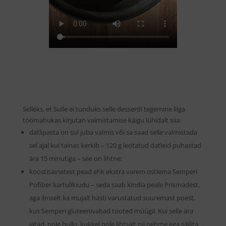
Selleks, et Sulle ei tunduks selle desserdi tegemine liiga
töömahukas kirjutan valmistamise käigu lühidalt siia:
datlipasta on sul juba valmis või sa saad selle valmistada
sel ajal kui tainas kerkib – 120 g leotatud datleid puhastad
ära 15 minutiga – see on lihtne;
koostisainetest pead ehk ekstra varem ostlema Semperi
Pofiber kartulikiudu – seda saab kindla peale Prismadest,
aga ilmselt ka mujalt hästi varustatud suuremast poest,
kus Semperi gluteenivabad tooted müügil. Kui selle ära
jätad, pole hullu, kukkel pole lihtsalt nii pehme ega säilita