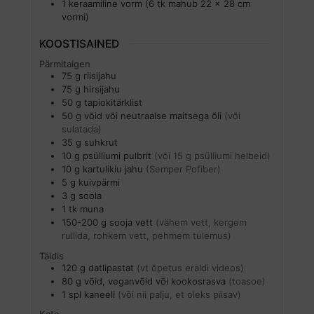
1 keraamiline vorm
(6 tk mahub 22 x 28 cm
vormi)
KOOSTISAINED
Pärmitaigen
75
g
riisijahu
75
g
hirsijahu
50
g
tapiokitärklist
50
g
võid või neutraalse maitsega õli
(või
sulatada)
35
g
suhkrut
10
g
psülliumi pulbrit
(või 15 g psülliumi helbeid)
10
g
kartulikiu jahu
(Semper Pofiber)
5
g
kuivpärmi
3
g
soola
1
tk
muna
150-200
g
sooja vett
(vähem vett, kergem
rullida, rohkem vett, pehmem tulemus)
Täidis
120
g
datlipastat
(vt õpetus eraldi videos)
80
g
võid, veganvõid või kookosrasva
(toasoe)
1
spl
kaneeli
(või nii palju, et oleks piisav)
Kate