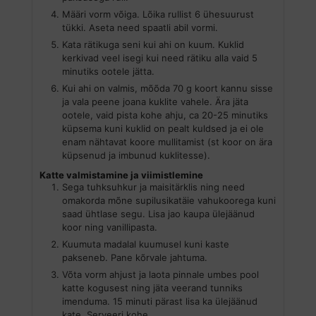
Määri vorm võiga. Lõika rullist 6 ühesuurust
tükki. Aseta need spaatli abil vormi.
Kata rätikuga seni kui ahi on kuum. Kuklid
kerkivad veel isegi kui need rätiku alla vaid 5
minutiks ootele jätta.
Kui ahi on valmis, mõõda 70 g koort kannu sisse
ja vala peene joana kuklite vahele. Ära jäta
ootele, vaid pista kohe ahju, ca 20-25 minutiks
küpsema kuni kuklid on pealt kuldsed ja ei ole
enam nähtavat koore mullitamist (st koor on ära
küpsenud ja imbunud kuklitesse).
Katte valmistamine ja viimistlemine
Sega tuhksuhkur ja maisitärklis ning need
omakorda mõne supilusikatäie vahukoorega kuni
saad ühtlase segu. Lisa jao kaupa ülejäänud
koor ning vanillipasta.
Kuumuta madalal kuumusel kuni kaste
pakseneb. Pane kõrvale jahtuma.
Võta vorm ahjust ja laota pinnale umbes pool
katte kogusest ning jäta veerand tunniks
imenduma. 15 minuti pärast lisa ka ülejäänud
kate. Serveeri kohe.