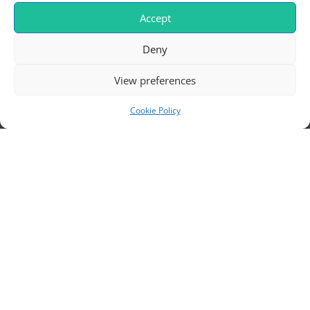
Toitumisnõustamine
Accept
Deny
View preferences
Cookie Policy
BYULLE_GLUTENFREE