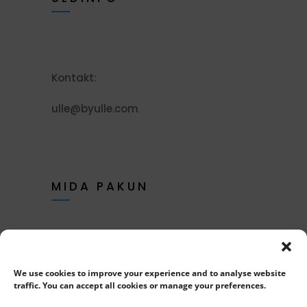
Kontakt:
ulle@byulle.com
MIDA PAKUN
Retseptid
We use cookies to improve your experience and to analyse website
E-materjalid
traffic. You can accept all cookies or manage your preferences.
Töötoad