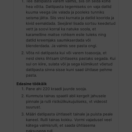
Tee datlipasta varem valmis, siis on seda kohe
hea võtta. Datlipasta tegemiseks on vaja datlid
kuuma veega üle valada ja pooleks tunniks
seisma jätta. Siis vesi kurnata ja datlid koorida ja
kivid eemaldada. Seejärel lisada sortsu keedetud
vett ja soovi korral ka natuke soola, et
karamelline maitse rohkem esile tuleks ning
datlid kreemjaks saumikserdada või
blenderdada. Ja valmis see pasta ongi.
Võta nii datlipasta kui või varem toasooja, et
neid oleks lihtsam ühtlaseks pastaks segada. Kui
sul on kiire, sulata või ja sega külmikust võetud
datlipasta sinna sisse kuni saad ühtlase pehme
pasta.
Edasine töökäik
Pane ahi 220 kraadi juurde sooja.
Kummuta tainas spaatli abil kergelt jahusele
pinnale ja rulli ristkülikukujuliseks, vt videost
suurust.
Määri datlipasta ühtlaselt tainale ja puista peale
kaneel. Rulli tainas kokku. Vormi vajadusel veel
kätega valmisrulli, et saada ühtlasema
paksusega rull.