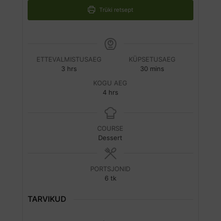
Trüki retsept
ETTEVALMISTUSAEG
KÜPSETUSAEG
hours
minutes
3
hrs
30
mins
KOGU AEG
hours
4
hrs
COURSE
Dessert
PORTSJONID
6
tk
TARVIKUD