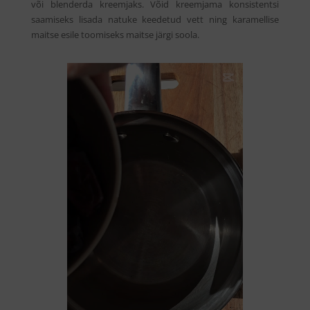
või blenderda kreemjaks. Võid kreemjama konsistentsi
saamiseks lisada natuke keedetud vett ning karamellise
maitse esile toomiseks maitse järgi soola.