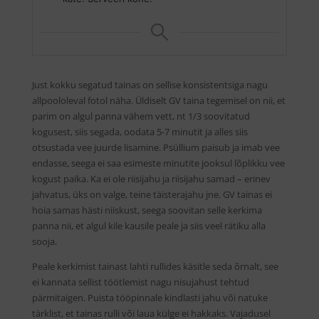
Just kokku segatud tainas on sellise konsistentsiga nagu
allpoololeval fotol näha. Üldiselt GV taina tegemisel on nii, et
parim on algul panna vähem vett, nt 1/3 soovitatud
kogusest, siis segada, oodata 5-7 minutit ja alles siis
otsustada vee juurde lisamine. Psüllium paisub ja imab vee
endasse, seega ei saa esimeste minutite jooksul lõplikku vee
kogust paika. Ka ei ole riisijahu ja riisijahu samad – erinev
jahvatus, üks on valge, teine täisterajahu jne. GV tainas ei
hoia samas hästi niiskust, seega soovitan selle kerkima
panna nii, et algul kile kausile peale ja siis veel rätiku alla
sooja.
Peale kerkimist tainast lahti rullides käsitle seda õrnalt, see
ei kannata sellist töötlemist nagu nisujahust tehtud
pärmitaigen. Puista tööpinnale kindlasti jahu või natuke
tärklist, et tainas rulli või laua külge ei hakkaks. Vajadusel