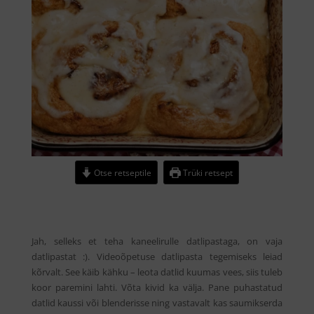
Otse retseptile
Trüki retsept
Jah, selleks et teha kaneelirulle datlipastaga, on vaja
datlipastat :). Videoõpetuse datlipasta tegemiseks leiad
kõrvalt. See käib kähku – leota datlid kuumas vees, siis tuleb
koor paremini lahti. Võta kivid ka välja. Pane puhastatud
datlid kaussi või blenderisse ning vastavalt kas saumikserda