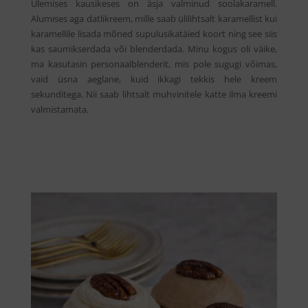
Ülemises kausikeses on äsja valminud soolakaramell.
Alumises aga datlikreem, mille saab ülilihtsalt karamellist kui
karamellile lisada mõned supulusikatäied koort ning see siis
kas saumikserdada või blenderdada. Minu kogus oli väike,
ma kasutasin personaalblenderit, mis pole sugugi võimas,
vaid üsna aeglane, kuid ikkagi tekkis hele kreem
sekunditega. Nii saab lihtsalt muhvinitele katte ilma kreemi
valmistamata.