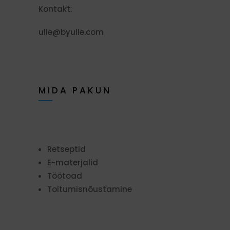
Kontakt:
ulle@byulle.com
MIDA PAKUN
Retseptid
E-materjalid
Töötoad
Toitumisnõustamine