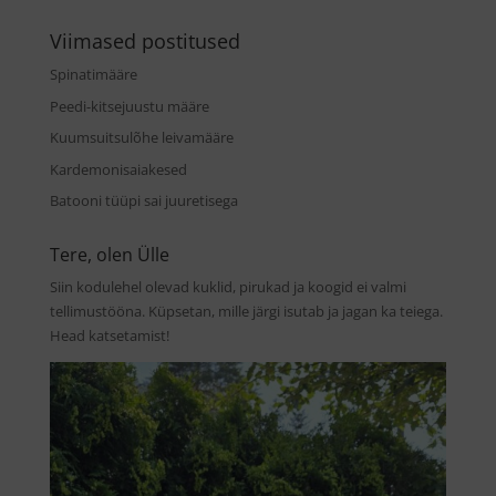
Viimased postitused
Spinatimääre
Peedi-kitsejuustu määre
Kuumsuitsulõhe leivamääre
Kardemonisaiakesed
Batooni tüüpi sai juuretisega
Tere, olen Ülle
Siin kodulehel olevad kuklid, pirukad ja koogid ei valmi
tellimustööna. Küpsetan, mille järgi isutab ja jagan ka teiega.
Head katsetamist!