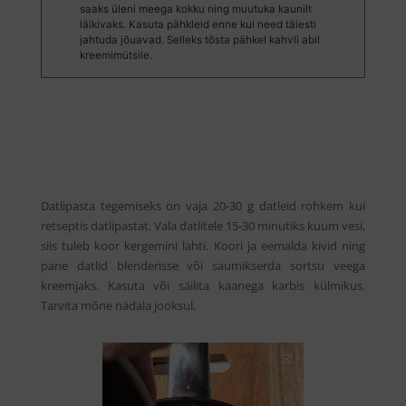
saaks üleni meega kokku ning muutuka kaunilt
läikivaks. Kasuta pähkleid enne kui need täiesti
jahtuda jõuavad. Selleks tõsta pähkel kahvli abil
kreemimütsile.
Datlipasta tegemiseks on vaja 20-30 g datleid rohkem kui
retseptis datlipastat. Vala datlitele 15-30 minutiks kuum vesi,
siis tuleb koor kergemini lahti. Koori ja eemalda kivid ning
pane datlid blenderisse või saumikserda sortsu veega
kreemjaks. Kasuta või säilita kaanega karbis külmikus.
Tarvita mõne nädala jooksul.