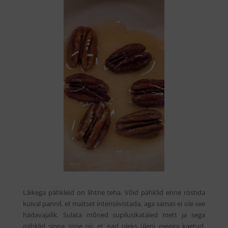
Läikega pähkleid on lihtne teha. Võid pähklid enne röstida
kuival pannil, et maitset intensiivistada, aga samas ei ole see
hädavajalik. Sulata mõned supilusikatäied mett ja sega
pähklid sinna sisse nii, et nad oleks üleni meega kaetud.