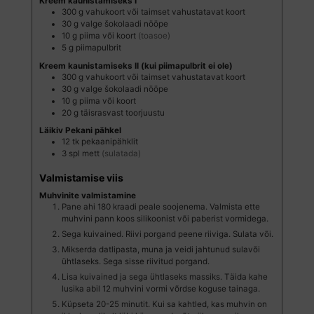
Kreem kaunistamiseks I
300
g
vahukoort või taimset vahustatavat koort
30
g
valge šokolaadi nööpe
10
g
piima või koort
(toasoe)
5
g
piimapulbrit
Kreem kaunistamiseks II (kui piimapulbrit ei ole)
300
g
vahukoort või taimset vahustatavat koort
30
g
valge šokolaadi nööpe
10
g
piima või koort
20
g
täisrasvast toorjuustu
Läikiv Pekani pähkel
12
tk
pekaanipähklit
3
spl
mett
(sulatada)
Valmistamise viis
Muhvinite valmistamine
Pane ahi 180 kraadi peale soojenema. Valmista ette
muhvini pann koos silikoonist või paberist vormidega.
Sega kuivained. Riivi porgand peene riiviga. Sulata või.
Mikserda datlipasta, muna ja veidi jahtunud sulavõi
ühtlaseks. Sega sisse riivitud porgand.
Lisa kuivained ja sega ühtlaseks massiks. Täida kahe
lusika abil 12 muhvini vormi võrdse koguse tainaga.
Küpseta 20-25 minutit. Kui sa kahtled, kas muhvin on