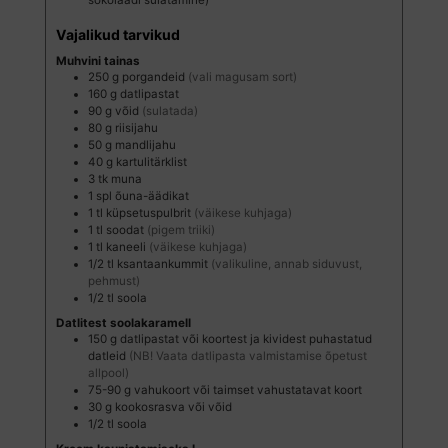
šokolaadi sulatamine)
Vajalikud tarvikud
Muhvini tainas
250
g
porgandeid
(vali magusam sort)
160
g
datlipastat
90
g
võid
(sulatada)
80
g
riisijahu
50
g
mandlijahu
40
g
kartulitärklist
3
tk
muna
1
spl
õuna-äädikat
1
tl
küpsetuspulbrit
(väikese kuhjaga)
1
tl
soodat
(pigem triiki)
1
tl
kaneeli
(väikese kuhjaga)
1/2
tl
ksantaankummit
(valikuline, annab siduvust,
pehmust)
1/2
tl
soola
Datlitest soolakaramell
150
g
datlipastat või koortest ja kividest puhastatud
datleid
(NB! Vaata datlipasta valmistamise õpetust
allpool)
75-90
g
vahukoort või taimset vahustatavat koort
30
g
kookosrasva või võid
1/2
tl
soola