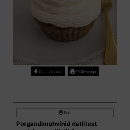
Otse retseptile
Trüki retsept
Print
Porgandimuhvinid datlitest