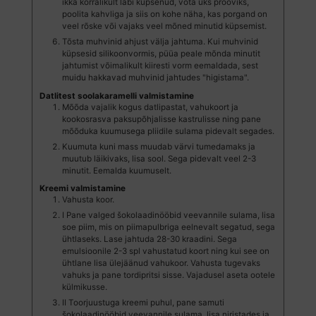
ikka korralikult läbi küpsenud, võta üks prooviks,
poolita kahvliga ja siis on kohe näha, kas porgand on
veel rõske või vajaks veel mõned minutid küpsemist.
Tõsta muhvinid ahjust välja jahtuma. Kui muhvinid
küpsesid silikoonvormis, püüa peale mõnda minutit
jahtumist võimalikult kiiresti vorm eemaldada, sest
muidu hakkavad muhvinid jahtudes "higistama".
Datlitest soolakaramelli valmistamine
Mõõda vajalik kogus datlipastat, vahukoort ja
kookosrasva paksupõhjalisse kastrulisse ning pane
mõõduka kuumusega pliidile sulama pidevalt segades.
Kuumuta kuni mass muudab värvi tumedamaks ja
muutub läikivaks, lisa sool. Sega pidevalt veel 2-3
minutit. Eemalda kuumuselt.
Kreemi valmistamine
Vahusta koor.
I Pane valged šokolaadinööbid veevannile sulama, lisa
soe piim, mis on piimapulbriga eelnevalt segatud, sega
ühtlaseks. Lase jahtuda 28-30 kraadini. Sega
emulsioonile 2-3 spl vahustatud koort ning kui see on
ühtlane lisa ülejäänud vahukoor. Vahusta tugevaks
vahuks ja pane tordipritsi sisse. Vajadusel aseta ootele
külmikusse.
II Toorjuustuga kreemi puhul, pane samuti
šokolaadinööbid veevannile sulama, lisa niristades ja