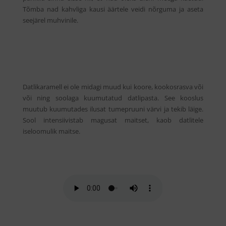
Tõmba nad kahvliga kausi äärtele veidi nõrguma ja aseta
seejärel muhvinile.
Datlikaramell ei ole midagi muud kui koore, kookosrasva või
või ning soolaga kuumutatud datlipasta. See kooslus
muutub kuumutades ilusat tumepruuni värvi ja tekib läige.
Sool intensiivistab magusat maitset, kaob datlitele
iseloomulik maitse.