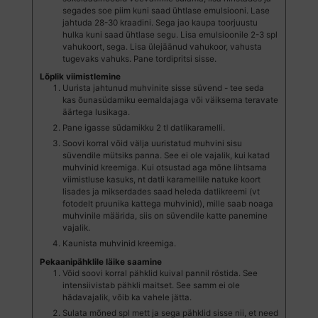
segades soe piim kuni saad ühtlase emulsiooni. Lase
jahtuda 28-30 kraadini. Sega jao kaupa toorjuustu
hulka kuni saad ühtlase segu. Lisa emulsioonile 2-3 spl
vahukoort, sega. Lisa ülejäänud vahukoor, vahusta
tugevaks vahuks. Pane tordipritsi sisse.
Lõplik viimistlemine
Uurista jahtunud muhvinite sisse süvend - tee seda
kas õunasüdamiku eemaldajaga või väiksema teravate
äärtega lusikaga.
Pane igasse südamikku 2 tl datlikaramelli.
Soovi korral võid välja uuristatud muhvini sisu
süvendile mütsiks panna. See ei ole vajalik, kui katad
muhvinid kreemiga. Kui otsustad aga mõne lihtsama
viimistluse kasuks, nt datli karamellile natuke koort
lisades ja mikserdades saad heleda datlikreemi (vt
fotodelt pruunika kattega muhvinid), mille saab noaga
muhvinile määrida, siis on süvendile katte panemine
vajalik.
Kaunista muhvinid kreemiga.
Pekaanipähklile läike saamine
Võid soovi korral pähklid kuival pannil röstida. See
intensiivistab pähkli maitset. See samm ei ole
hädavajalik, võib ka vahele jätta.
Sulata mõned spl mett ja sega pähklid sisse nii, et need