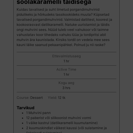
soolakaramelli täidisega
Kuidas tavalised ja suht ilmetud porgandimuhvinid
pidulikeks ja hõrkudeks tassikookideks muuta? Küpsetad
tavalised porgandimuhvinid. Valmistad datlitest, koorest ja
kookosrasvast datlikaramelli. Natuke uuristamist ja täidis
ongi muhvini sees. Nüüd tuleb veel vahukoor või taimne
vahustatav koor tihedaks vahuks lüüa ja tordipritsi abil
muhvin ära kaunistada. Kirsiks tordil on vedela mee sees
kauni läike saanud pekaanipähkel. Polnud ju nii raske?
Ettevalmistusaeg
hour
1
hr
Active Time
hour
1
hr
Kogu aeg
hours
3
hrs
Course:
Dessert
Yield:
12
tk
Tarvikud
1 Muhvini pann
12 paberist või silikoonist muhvini vormi
1 väike kastrul
(datlikaramelli kuumutamine)
2 kuumuskindlat väikest kaussi
(või sulatamine ja